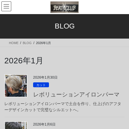
コ
ナ
ン
ビ
テ
ゲ
ン
ー
BLOG
ツ
シ
へ
ョ
ス
ン
HOME
BLOG
2026年1月
キ
に
ッ
移
プ
動
2026年1月
2026年1月30日
カット
レボリューションアイロンパーマ
レボリューションアイロンパーマで土台を作り、仕上げのアフタ
ーデザインカットで完璧なシルエットへ。
2026年1月6日