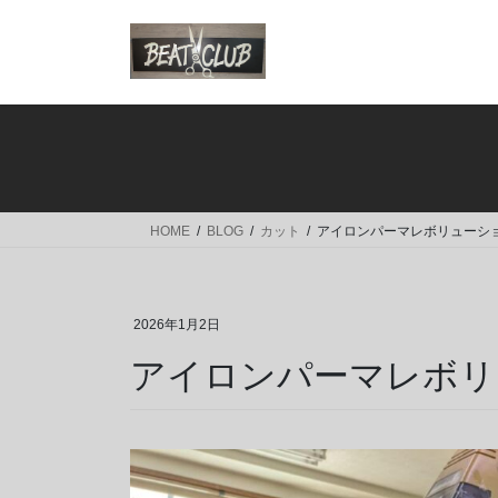
コ
ナ
ン
ビ
テ
ゲ
ン
ー
ツ
シ
へ
ョ
ス
ン
キ
に
ッ
移
HOME
BLOG
カット
アイロンパーマレボリューシ
プ
動
2026年1月2日
アイロンパーマレボリ