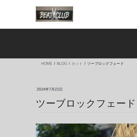
コ
ナ
ン
ビ
テ
ゲ
ン
ー
ツ
シ
へ
ョ
ス
ン
キ
に
ッ
移
HOME
BLOG
カット
ツーブロックフェード
プ
動
2024年7月22日
ツーブロックフェード