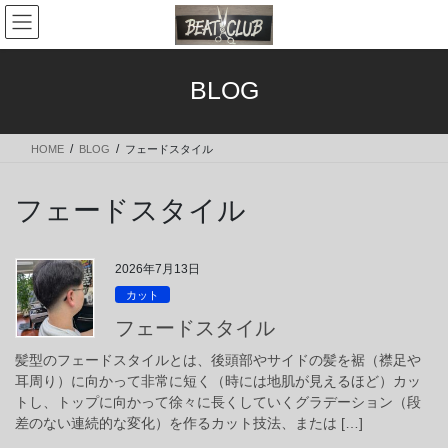
コ
ナ
ン
ビ
テ
ゲ
ン
ー
BLOG
ツ
シ
へ
ョ
ス
ン
HOME
BLOG
フェードスタイル
キ
に
ッ
移
プ
動
フェードスタイル
2026年7月13日
カット
フェードスタイル
髪型のフェードスタイルとは、後頭部やサイドの髪を裾（襟足や
耳周り）に向かって非常に短く（時には地肌が見えるほど）カッ
トし、トップに向かって徐々に長くしていくグラデーション（段
差のない連続的な変化）を作るカット技法、または […]