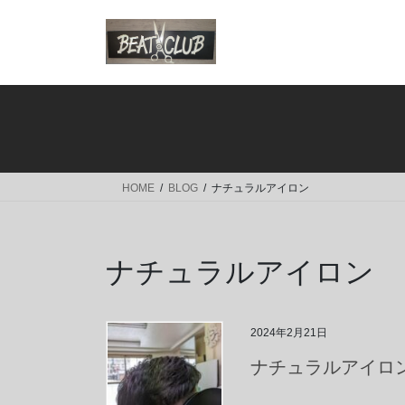
コ
ナ
ン
ビ
テ
ゲ
ン
ー
ツ
シ
へ
ョ
ス
ン
キ
に
ッ
移
HOME
BLOG
ナチュラルアイロン
プ
動
ナチュラルアイロン
2024年2月21日
ナチュラルアイロ